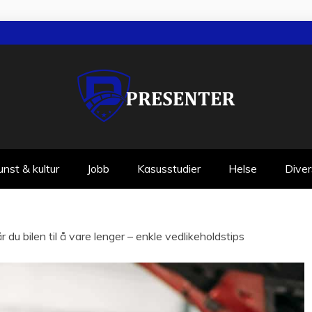
unst & kultur
Jobb
Kasusstudier
Helse
Dive
år du bilen til å vare lenger – enkle vedlikeholdstips