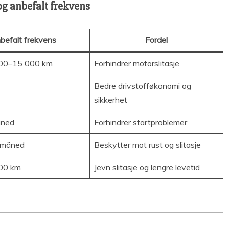
og anbefalt frekvens
befalt frekvens
Fordel
000–15 000 km
Forhindrer motorslitasje
Bedre drivstofføkonomi og
sikkerhet
åned
Forhindrer startproblemer
. måned
Beskytter mot rust og slitasje
00 km
Jevn slitasje og lengre levetid