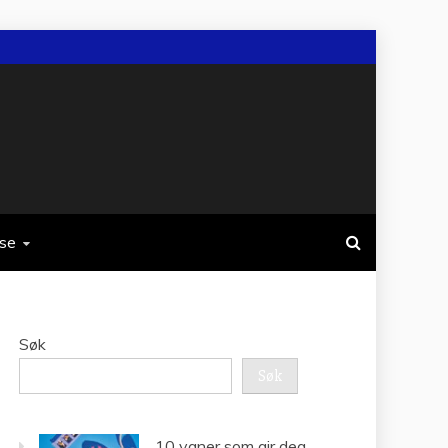
rse
Søk
Søk
10 vaner som gir deg