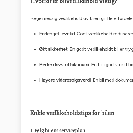
Hvorfor er bilvedlikehold viktig?
Regelmessig vedlikehold av bilen gir flere fordele
Forlenget levetid
: Godt vedlikehold reduserer 
Økt sikkerhet
: En godt vedlikeholdt bil er try
Bedre drivstofføkonomi
: En bil i god stand b
Høyere videresalgsverdi
: En bil med dokumen
Enkle vedlikeholdstips for bilen
1. Følg bilens serviceplan