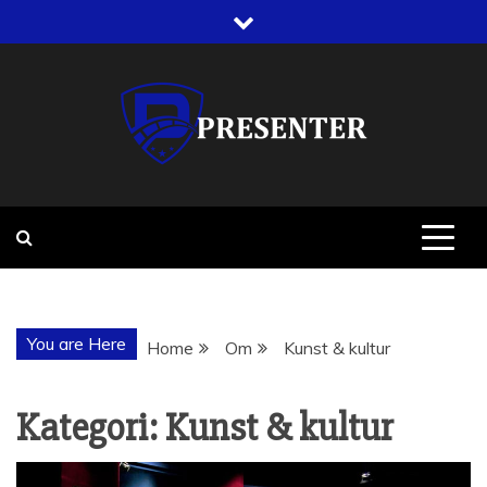
Skip
to
content
PRESENTER
You are Here
Home
Om
Kunst & kultur
Kategori:
Kunst & kultur