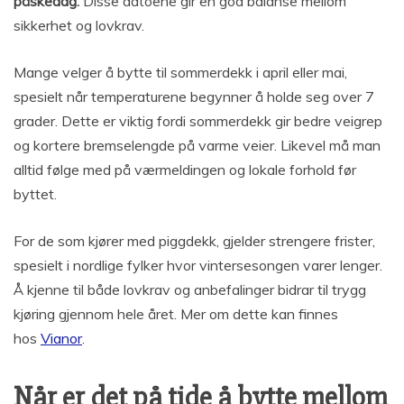
påskedag.
Disse datoene gir en god balanse mellom
sikkerhet og lovkrav.
Mange velger å bytte til sommerdekk i april eller mai,
spesielt når temperaturene begynner å holde seg over 7
grader. Dette er viktig fordi sommerdekk gir bedre veigrep
og kortere bremselengde på varme veier. Likevel må man
alltid følge med på værmeldingen og lokale forhold før
byttet.
For de som kjører med piggdekk, gjelder strengere frister,
spesielt i nordlige fylker hvor vintersesongen varer lenger.
Å kjenne til både lovkrav og anbefalinger bidrar til trygg
kjøring gjennom hele året. Mer om dette kan finnes
hos
Vianor
.
Når er det på tide å bytte mellom