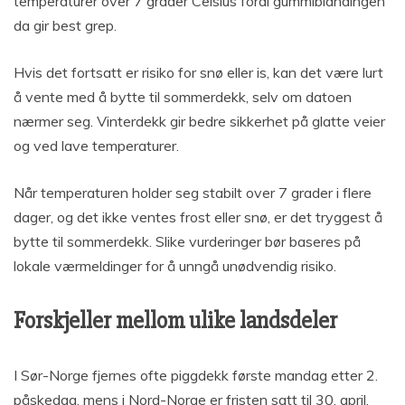
temperaturer over 7 grader Celsius fordi gummiblandingen
da gir best grep.
Hvis det fortsatt er risiko for snø eller is, kan det være lurt
å vente med å bytte til sommerdekk, selv om datoen
nærmer seg. Vinterdekk gir bedre sikkerhet på glatte veier
og ved lave temperaturer.
Når temperaturen holder seg stabilt over 7 grader i flere
dager, og det ikke ventes frost eller snø, er det tryggest å
bytte til sommerdekk. Slike vurderinger bør baseres på
lokale værmeldinger for å unngå unødvendig risiko.
Forskjeller mellom ulike landsdeler
I Sør-Norge fjernes ofte piggdekk første mandag etter 2.
påskedag, mens i Nord-Norge er fristen satt til 30. april.